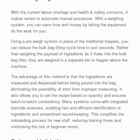
With the current labour shortage and health & safety concerns, it
makes sense to automate manual processes. With a weighing
system, you can save time and money by letting the equipment
do the work for you.
Using a pre-weigh system in place of the traditional hoppers, you
can reduce the bulk bag filling cycle time to just seconds. Rather
than weighing the payload of ingredients as it flows into the bulk
bag filler, they are weighed in a separate bin or hopper above the
machine.
The advantage of this method is that the ingredients are
measured and dispensed before being poured into the bag,
eliminating the possibility of error from improper measuring. It
also allows you to set the recipe based on quantity and ensures
batch-to-batch consistency. Many systems come with integrated
barcode scanners, enabling fast and efficient identification of
ingredients and streamlined record-keeping. This simplifies the
onboarding process for new staff, reducing training times and
minimising the risk of beginner errors.