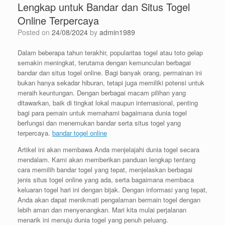
Lengkap untuk Bandar dan Situs Togel
Online Terpercaya
Posted on
24/08/2024
by
admin1989
Dalam beberapa tahun terakhir, popularitas togel atau toto gelap
semakin meningkat, terutama dengan kemunculan berbagai
bandar dan situs togel online. Bagi banyak orang, permainan ini
bukan hanya sekadar hiburan, tetapi juga memiliki potensi untuk
meraih keuntungan. Dengan berbagai macam pilihan yang
ditawarkan, baik di tingkat lokal maupun internasional, penting
bagi para pemain untuk memahami bagaimana dunia togel
berfungsi dan menemukan bandar serta situs togel yang
terpercaya.
bandar togel online
Artikel ini akan membawa Anda menjelajahi dunia togel secara
mendalam. Kami akan memberikan panduan lengkap tentang
cara memilih bandar togel yang tepat, menjelaskan berbagai
jenis situs togel online yang ada, serta bagaimana membaca
keluaran togel hari ini dengan bijak. Dengan informasi yang tepat,
Anda akan dapat menikmati pengalaman bermain togel dengan
lebih aman dan menyenangkan. Mari kita mulai perjalanan
menarik ini menuju dunia togel yang penuh peluang.