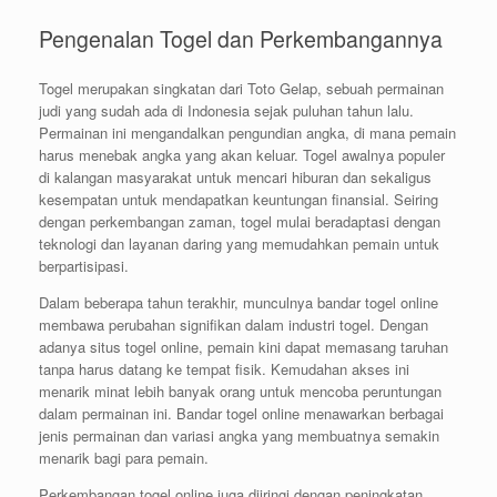
Pengenalan Togel dan Perkembangannya
Togel merupakan singkatan dari Toto Gelap, sebuah permainan
judi yang sudah ada di Indonesia sejak puluhan tahun lalu.
Permainan ini mengandalkan pengundian angka, di mana pemain
harus menebak angka yang akan keluar. Togel awalnya populer
di kalangan masyarakat untuk mencari hiburan dan sekaligus
kesempatan untuk mendapatkan keuntungan finansial. Seiring
dengan perkembangan zaman, togel mulai beradaptasi dengan
teknologi dan layanan daring yang memudahkan pemain untuk
berpartisipasi.
Dalam beberapa tahun terakhir, munculnya bandar togel online
membawa perubahan signifikan dalam industri togel. Dengan
adanya situs togel online, pemain kini dapat memasang taruhan
tanpa harus datang ke tempat fisik. Kemudahan akses ini
menarik minat lebih banyak orang untuk mencoba peruntungan
dalam permainan ini. Bandar togel online menawarkan berbagai
jenis permainan dan variasi angka yang membuatnya semakin
menarik bagi para pemain.
Perkembangan togel online juga diiringi dengan peningkatan