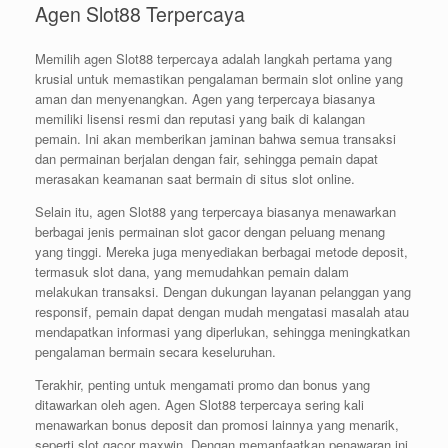
Agen Slot88 Terpercaya
Memilih agen Slot88 terpercaya adalah langkah pertama yang
krusial untuk memastikan pengalaman bermain slot online yang
aman dan menyenangkan. Agen yang terpercaya biasanya
memiliki lisensi resmi dan reputasi yang baik di kalangan
pemain. Ini akan memberikan jaminan bahwa semua transaksi
dan permainan berjalan dengan fair, sehingga pemain dapat
merasakan keamanan saat bermain di situs slot online.
Selain itu, agen Slot88 yang terpercaya biasanya menawarkan
berbagai jenis permainan slot gacor dengan peluang menang
yang tinggi. Mereka juga menyediakan berbagai metode deposit,
termasuk slot dana, yang memudahkan pemain dalam
melakukan transaksi. Dengan dukungan layanan pelanggan yang
responsif, pemain dapat dengan mudah mengatasi masalah atau
mendapatkan informasi yang diperlukan, sehingga meningkatkan
pengalaman bermain secara keseluruhan.
Terakhir, penting untuk mengamati promo dan bonus yang
ditawarkan oleh agen. Agen Slot88 terpercaya sering kali
menawarkan bonus deposit dan promosi lainnya yang menarik,
seperti slot gacor maxwin. Dengan memanfaatkan penawaran ini,