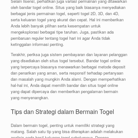
Selain lisensi, perhatikan juga variasi permainan yang ditawarkan
oleh bandar togel online. Situs yang baik biasanya menyediakan
berbagai jenis permainan togel, seperti togel 2D, 3D, dan 4D,
serta keluaran togel yang akurat dan cepat. Hal ini memberikan
Anda lebih banyak pilihan serta kesempatan untuk
mengeksplorasi berbagai tipe taruhan. Juga, pastikan ada
pembaruan reguler tentang togel hari ini agar Anda tidak
ketinggalan informasi penting.
Terakhir, periksa juga sistem pembayaran dan layanan pelanggan
yang disediakan oleh situs togel tersebut. Bandar togel online
yang terpercaya biasanya menawarkan berbagai metode deposit
dan penarikan yang aman, serta responsif terhadap pertanyaan
dan masalah yang mungkin Anda alami. Dengan memperhatikan
hal-hal ini, Anda dapat memilih bandar dan situs togel online
yang dapat dipercaya dan memberikan pengalaman bermain
yang menyenangkan.
Tips dan Strategi dalam Bermain Togel
Dalam bermain togel, penting untuk memiliki strategi yang
matang. Salah satu tip yang bisa diterapkan adalah melakukan
analisis pada hasil keluaran togel sebelumnya. Dengan