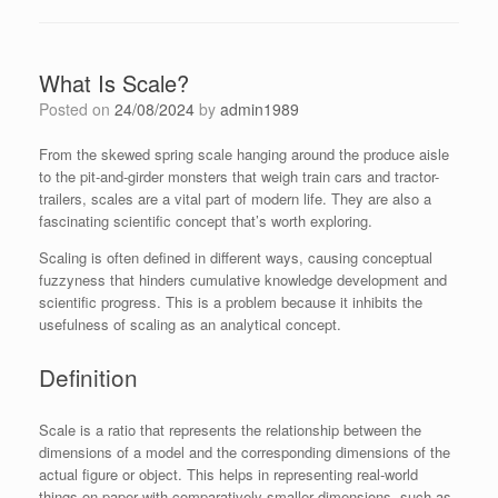
What Is Scale?
Posted on
24/08/2024
by
admin1989
From the skewed spring scale hanging around the produce aisle
to the pit-and-girder monsters that weigh train cars and tractor-
trailers, scales are a vital part of modern life. They are also a
fascinating scientific concept that’s worth exploring.
Scaling is often defined in different ways, causing conceptual
fuzzyness that hinders cumulative knowledge development and
scientific progress. This is a problem because it inhibits the
usefulness of scaling as an analytical concept.
Definition
Scale is a ratio that represents the relationship between the
dimensions of a model and the corresponding dimensions of the
actual figure or object. This helps in representing real-world
things on paper with comparatively smaller dimensions, such as