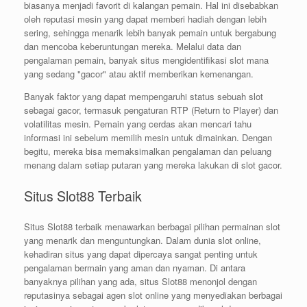
biasanya menjadi favorit di kalangan pemain. Hal ini disebabkan
oleh reputasi mesin yang dapat memberi hadiah dengan lebih
sering, sehingga menarik lebih banyak pemain untuk bergabung
dan mencoba keberuntungan mereka. Melalui data dan
pengalaman pemain, banyak situs mengidentifikasi slot mana
yang sedang "gacor" atau aktif memberikan kemenangan.
Banyak faktor yang dapat mempengaruhi status sebuah slot
sebagai gacor, termasuk pengaturan RTP (Return to Player) dan
volatilitas mesin. Pemain yang cerdas akan mencari tahu
informasi ini sebelum memilih mesin untuk dimainkan. Dengan
begitu, mereka bisa memaksimalkan pengalaman dan peluang
menang dalam setiap putaran yang mereka lakukan di slot gacor.
Situs Slot88 Terbaik
Situs Slot88 terbaik menawarkan berbagai pilihan permainan slot
yang menarik dan menguntungkan. Dalam dunia slot online,
kehadiran situs yang dapat dipercaya sangat penting untuk
pengalaman bermain yang aman dan nyaman. Di antara
banyaknya pilihan yang ada, situs Slot88 menonjol dengan
reputasinya sebagai agen slot online yang menyediakan berbagai