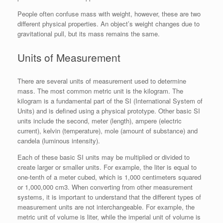
People often confuse mass with weight, however, these are two
different physical properties. An object’s weight changes due to
gravitational pull, but its mass remains the same.
Units of Measurement
There are several units of measurement used to determine
mass. The most common metric unit is the kilogram. The
kilogram is a fundamental part of the SI (International System of
Units) and is defined using a physical prototype. Other basic SI
units include the second, meter (length), ampere (electric
current), kelvin (temperature), mole (amount of substance) and
candela (luminous intensity).
Each of these basic SI units may be multiplied or divided to
create larger or smaller units. For example, the liter is equal to
one-tenth of a meter cubed, which is 1,000 centimeters squared
or 1,000,000 cm3. When converting from other measurement
systems, it is important to understand that the different types of
measurement units are not interchangeable. For example, the
metric unit of volume is liter, while the imperial unit of volume is