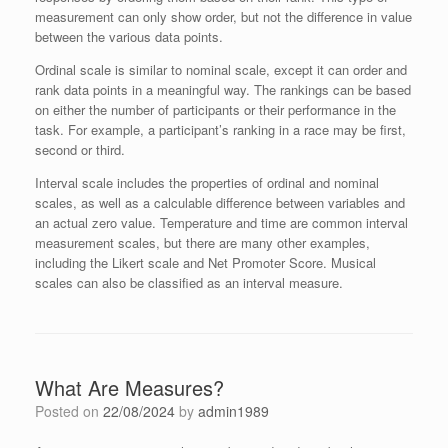
measurement can only show order, but not the difference in value
between the various data points.
Ordinal scale is similar to nominal scale, except it can order and
rank data points in a meaningful way. The rankings can be based
on either the number of participants or their performance in the
task. For example, a participant’s ranking in a race may be first,
second or third.
Interval scale includes the properties of ordinal and nominal
scales, as well as a calculable difference between variables and
an actual zero value. Temperature and time are common interval
measurement scales, but there are many other examples,
including the Likert scale and Net Promoter Score. Musical
scales can also be classified as an interval measure.
What Are Measures?
Posted on
22/08/2024
by
admin1989