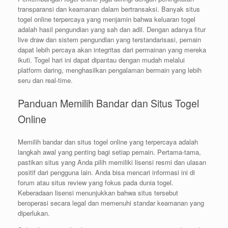
transparansi dan keamanan dalam bertransaksi. Banyak situs
togel online terpercaya yang menjamin bahwa keluaran togel
adalah hasil pengundian yang sah dan adil. Dengan adanya fitur
live draw dan sistem pengundian yang terstandarisasi, pemain
dapat lebih percaya akan integritas dari permainan yang mereka
ikuti. Togel hari ini dapat dipantau dengan mudah melalui
platform daring, menghasilkan pengalaman bermain yang lebih
seru dan real-time.
Panduan Memilih Bandar dan Situs Togel
Online
Memilih bandar dan situs togel online yang terpercaya adalah
langkah awal yang penting bagi setiap pemain. Pertama-tama,
pastikan situs yang Anda pilih memiliki lisensi resmi dan ulasan
positif dari pengguna lain. Anda bisa mencari informasi ini di
forum atau situs review yang fokus pada dunia togel.
Keberadaan lisensi menunjukkan bahwa situs tersebut
beroperasi secara legal dan memenuhi standar keamanan yang
diperlukan.