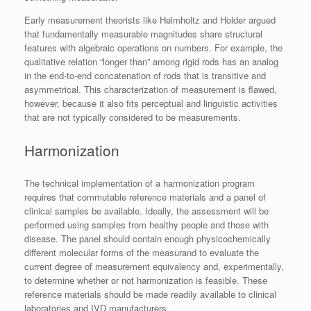
Early measurement theorists like Helmholtz and Holder argued
that fundamentally measurable magnitudes share structural
features with algebraic operations on numbers. For example, the
qualitative relation “longer than” among rigid rods has an analog
in the end-to-end concatenation of rods that is transitive and
asymmetrical. This characterization of measurement is flawed,
however, because it also fits perceptual and linguistic activities
that are not typically considered to be measurements.
Harmonization
The technical implementation of a harmonization program
requires that commutable reference materials and a panel of
clinical samples be available. Ideally, the assessment will be
performed using samples from healthy people and those with
disease. The panel should contain enough physicochemically
different molecular forms of the measurand to evaluate the
current degree of measurement equivalency and, experimentally,
to determine whether or not harmonization is feasible. These
reference materials should be made readily available to clinical
laboratories and IVD manufacturers.