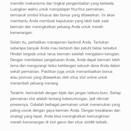
memiliki mekanisme dan tingkat pengembalian yang berbeda.
Luangkan waktu untuk mempelajari fitur-fitur permainan,
termasuk simbol khusus dan bonus yang ditawarkan. Ini akan
membantu Anda membuat keputusan yang lebih baik saat
bermain dan meningkatkan peluang Anda untuk meraih
kemenangan.
Selain itu, perhatikan manajemen bankroll Anda. Tentukan
seberapa banyak Anda mau bertaruh dan patuhi batas tersebut.
Hindari tergoda untuk terus bermain setelah mengalami kerugian.
Dengan membatasi pengeluaran Anda, Anda dapat bermain lebih
lama dan mengurangi risiko kehilangan seluruh dana Anda dalam
sekali permainan. Pastikan juga untuk memanfaatkan bonus
atau promosi yang ditawarkan oleh situs slot online untuk
menambah peluang menang.
Terakhir, bermainlah dengan bijak dan jangan terburu-buru. Setiap
permainan slot adalah tentang keberuntungan, jadi nikmati
prosesnya. Cobalah berbagai permainan untuk menemukan yang
paling cocok dengan gaya bermain Anda. Dengan kesabaran dan
strategi yang tepat, Anda bisa meningkatkan kemungkinan
meraih kemenangan di slot gacor dan situs slot88 terbaik.