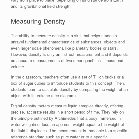
and its gravitational field strength.
Measuring Density
The ability to measure density is a skill that helps students
unravel fundamental characteristics of substances, objects and
even larger scale phenomena like planetary bodies or stars.
However, density is only an indirect measurement and it depends
on accurate measurements of two other quantities – mass and
volume.
In the classroom, teachers often use a set of Tillich bricks or a
box of sugar cubes to introduce students to this concept. Then,
students learn to calculate density by comparing the weight of an
object with its volume (see diagram).
Digital density meters measure liquid samples directly, offering
precise, accurate results in a short period of time. They rely on
the principle outlined by Archimedes that a body immersed in
water will gain or lose an apparent weight equal to the weight of
the fluid it displaces. The measurement is traceable to a specific
reference standard such as pure water or to a specific