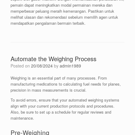
pemain dapat meningkatkan modal permainan mereka dan
memperbesar peluang meraih kemenangan. Pastikan untuk
melihat ulasan dan rekomendasi sebelum memilih agen untuk
mendapatkan pengalaman bermain terbaik.
Automate the Weighing Process
Posted on
20/08/2024
by
admin1989
Weighing is an essential part of many processes. From
manufacturing medications to calculating fuel needs for planes,
precision in mass measurements is crucial.
To avoid errors, ensure that your automated weighing systems
align with your current production protocols and procedures.
Also, be sure to set up a schedule for regular reviews and
maintenance.
Pre-Weighing